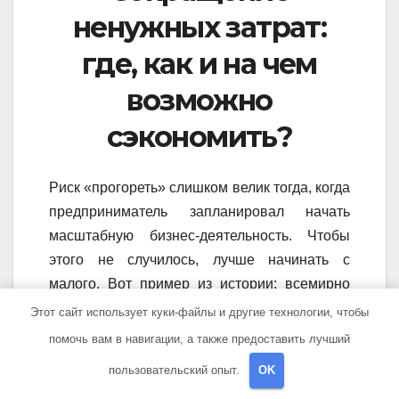
ненужных затрат:
где, как и на чем
возможно
сэкономить?
Риск «прогореть» слишком велик тогда, когда
предприниматель запланировал начать
масштабную бизнес-деятельность. Чтобы
этого не случилось, лучше начинать с
малого. Вот пример из истории: всемирно
известный Генри Форд начал работу в своей
Этот сайт использует куки-файлы и другие технологии, чтобы
гаражной мастерской. Затем собрал первый
помочь вам в навигации, а также предоставить лучший
квадрацикл, далее собирал по одной
пользовательский опыт.
OK
машине. Только после этого – перешел на