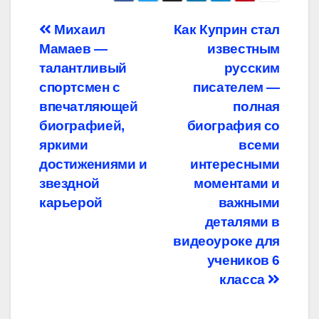
Навигация
Михаил
Как Куприн стал
Мамаев —
известным
по
талантливый
русским
записям
спортсмен с
писателем —
впечатляющей
полная
биографией,
биография со
яркими
всеми
достижениями и
интересными
звездной
моментами и
карьерой
важными
деталями в
видеоуроке для
учеников 6
класса