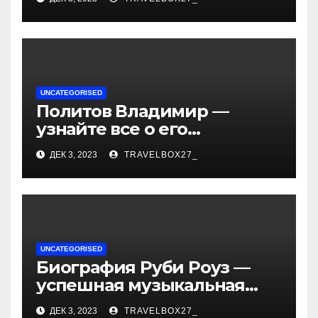
— история успеха, музыка
и судьбы участников
UNCATEGORISED
Политов Владимир —
узнайте все о его
биографии, возрасте и
ДЕК 3, 2023
TRAVELBOX27_
впечатляющих
достижениях!
UNCATEGORISED
Биография Руби Роуз —
успешная музыкальная
карьера, личная жизнь и
ДЕК 3, 2023
TRAVELBOX27_