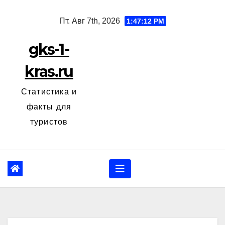
Перейти
Пт. Авг 7th, 2026
1:47:13 PM
к
содержанию
gks-1-
kras.ru
Статистика и
факты для
туристов