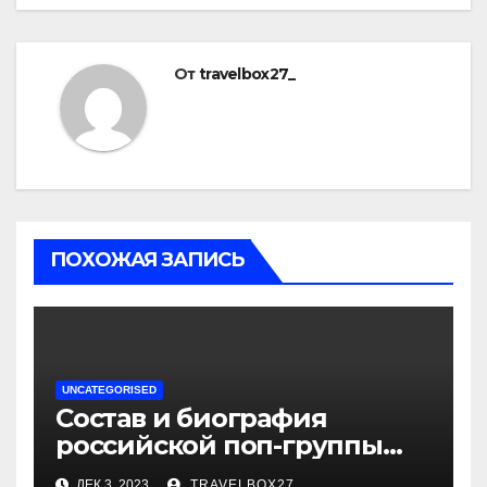
От
travelbox27_
ПОХОЖАЯ ЗАПИСЬ
UNCATEGORISED
Состав и биография
российской поп-группы
«Иванушки интернешнл»
ДЕК 3, 2023
TRAVELBOX27_